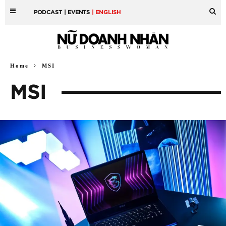
PODCAST
| EVENTS
| ENGLISH
Home
MSI
MSI