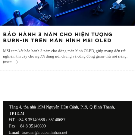
BẢO HÀNH 3 NĂM CHO HIỆN TƯỢNG
BURN-IN TRÊN MÀN HÌNH MSI OLED
MSI cam kết bảo hành 3 năm cho dòng màn hình OLED, giúp mang đến trải
nghiệm tin cậy cho người dùng nói chung và cộng đồng game thủ nói riêng.
(more…)
...
Tầng 4, tòa nhà 19M Nguyễn Hữu Cảnh, P19, Q.Bình Thạnh,
TP.HCM
ĐT: +84 8 35140686 / 35140687
Fax: +84 8 35140699
Email:
toasoan@nudoanhnhan.net