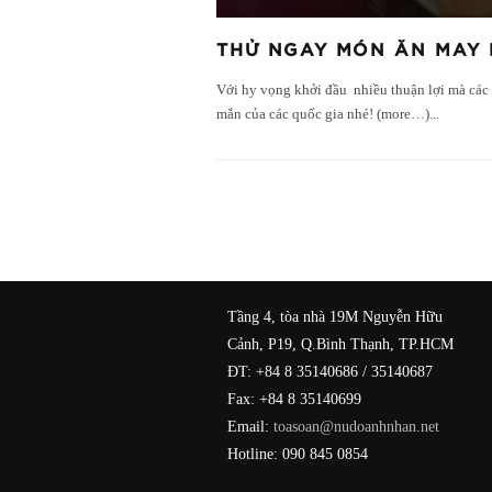
THỬ NGAY MÓN ĂN MAY 
Với hy vọng khởi đầu nhiều thuận lợi mà các 
mắn của các quốc gia nhé! (more…)
...
Tầng 4, tòa nhà 19M Nguyễn Hữu
Cảnh, P19, Q.Bình Thạnh, TP.HCM
ĐT: +84 8 35140686 / 35140687
Fax: +84 8 35140699
Email:
toasoan@nudoanhnhan.net
Hotline: 090 845 0854