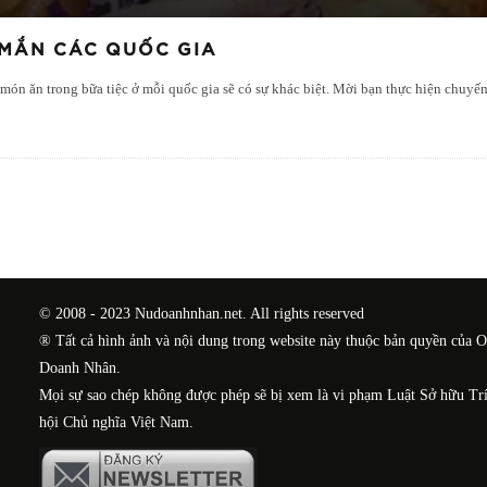
MẮN CÁC QUỐC GIA
món ăn trong bữa tiệc ở mỗi quốc gia sẽ có sự khác biệt. Mời bạn thực hiện chuy
© 2008 - 2023 Nudoanhnhan.net. All rights reserved
® Tất cả hình ảnh và nội dung trong website này thuộc bản quyền của 
Doanh Nhân.
Mọi sự sao chép không được phép sẽ bị xem là vi phạm Luật Sở hữu Tr
hội Chủ nghĩa Việt Nam.