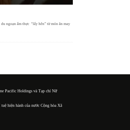
ến du ngoạn ẩm thực “lấy hên” từ món ăn may
One Pacific Holdings và Tạp chí Nữ
í tuệ hiện hành của nước Cộng hòa Xã