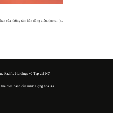
 hạn của những tâm hồn đồng điệu. (more…)
...
One Pacific Holdings và Tạp chí Nữ
í tuệ hiện hành của nước Cộng hòa Xã