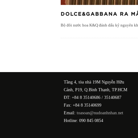
DOLCE&GABBANA RA MẮ
Bộ đôi nước hoa K&Q đánh dấu kỷ nguyên khá
Tầng 4, tòa nhà 19M Nguyễn Hữu
Cảnh, P19, Q.Bình Thạnh, TP.HCM
ĐT: +84 8 35140686 / 35140687
Fax: +84 8 35140699
Email:
toasoan@nudoanhnhan.net
Hotline: 090 845 0854