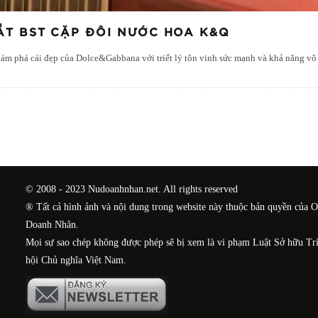
T BST CẶP ĐÔI NƯỚC HOA K&Q
m phá cái đẹp của Dolce&Gabbana với triết lý tôn vinh sức mạnh và khả năng vô
© 2008 - 2023 Nudoanhnhan.net. All rights reserved
® Tất cả hình ảnh và nội dung trong website này thuộc bản quyền của 
Doanh Nhân.
Mọi sự sao chép không được phép sẽ bị xem là vi phạm Luật Sở hữu Tr
hội Chủ nghĩa Việt Nam.