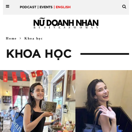
PODCAST
| EVENTS
| ENGLISH
Home
Khoa học
KHOA HỌC