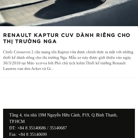
RENAULT KAPTUR CUV DÀNH RIÊNG CHO
THỊ TRƯỜNG NGA
Chiếc Crossover 2 cầu mang tên Kaptur vừa được chính thức ra mắt với những
thiết kế dành riêng cho thị trường Nga. Mẫu xe này được giới thiệu vào ngày
30/3/2016 tại Mát- xcơ-va bởi Phó chủ tịch kiêm Thiết kế trưởng Renault
Laurens van den Acker và Gi
...
Tầng 4, tòa nhà 19M Nguyễn Hữu Cảnh, P19, Q.Bình Thạnh,
TP.HCM
ĐT: +84 8 35140686 / 35140687
Fax: +84 8 35140699