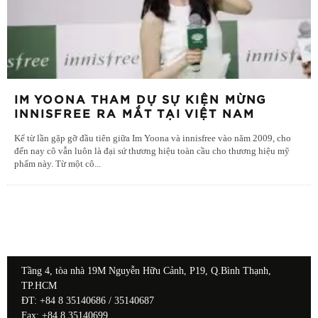
IM YOONA THAM DỰ SỰ KIỆN MỪNG
INNISFREE RA MẮT TẠI VIỆT NAM
Kể từ lần gặp gỡ đầu tiên giữa Im Yoona và innisfree vào năm 2009, cho
đến nay cô vẫn luôn là đại sứ thương hiệu toàn cầu cho thương hiệu mỹ
phẩm này. Từ một cô
...
Tầng 4, tòa nhà 19M Nguyễn Hữu Cảnh, P19, Q.Bình Thạnh,
TP.HCM
ĐT: +84 8 35140686 / 35140687
Fax: +84 8 35140699