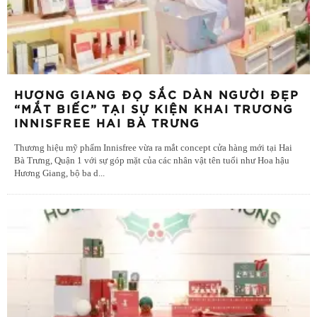
HƯƠNG GIANG ĐỌ SẮC DÀN NGƯỜI ĐẸP
“MẮT BIẾC” TẠI SỰ KIỆN KHAI TRƯƠNG
INNISFREE HAI BÀ TRƯNG
Thương hiệu mỹ phẩm Innisfree vừa ra mắt concept cửa hàng mới tại Hai
Bà Trưng, Quận 1 với sự góp mặt của các nhân vật tên tuổi như Hoa hậu
Hương Giang, bộ ba d
...