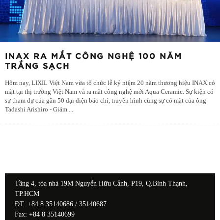
INAX RA MẮT CÔNG NGHỆ 100 NĂM
TRẮNG SẠCH
Hôm nay, LIXIL Việt Nam vừa tổ chức lễ kỷ niệm 20 năm thương hiệu INAX có
mặt tại thị trường Việt Nam và ra mắt công nghệ mới Aqua Ceramic. Sự kiện có
sự tham dự của gần 50 đại diện báo chí, truyền hình cùng sự có mặt của ông
Tadashi Arishiro - Giám
...
Tầng 4, tòa nhà 19M Nguyễn Hữu Cảnh, P19, Q.Bình Thạnh,
TP.HCM
ĐT: +84 8 35140686 / 35140687
Fax: +84 8 35140699