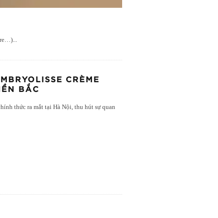
ore…)
...
EMBRYOLISSE CRÈME
IỀN BẮC
ính thức ra mắt tại Hà Nội, thu hút sự quan