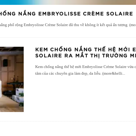
HỐNG NẮNG EMBRYOLISSE CRÈME SOLAIRE
nắng phổ rộng Embryolisse Crème Solaire đã thu về không ít kết quả ấn tượng. (m
KEM CHỐNG NẮNG THẾ HỆ MỚI 
SOLAIRE RA MẮT THỊ TRƯỜNG M
Kem chống nắng thế hệ mới Embryolisse Crème Solaire vừa ch
tâm của các chuyên gia làm đẹp, da liễu. (more&helli
...