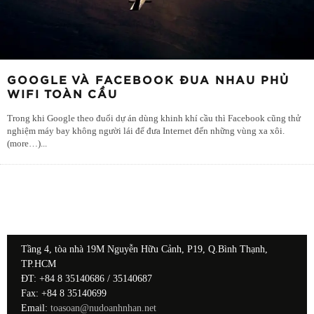
GOOGLE VÀ FACEBOOK ĐUA NHAU PHỦ
WIFI TOÀN CẦU
Trong khi Google theo đuổi dự án dùng khinh khí cầu thì Facebook cũng thử
nghiệm máy bay không người lái để đưa Internet đến những vùng xa xôi.
(more…)
...
Tầng 4, tòa nhà 19M Nguyễn Hữu Cảnh, P19, Q.Bình Thạnh,
TP.HCM
ĐT: +84 8 35140686 / 35140687
Fax: +84 8 35140699
Email:
toasoan@nudoanhnhan.net