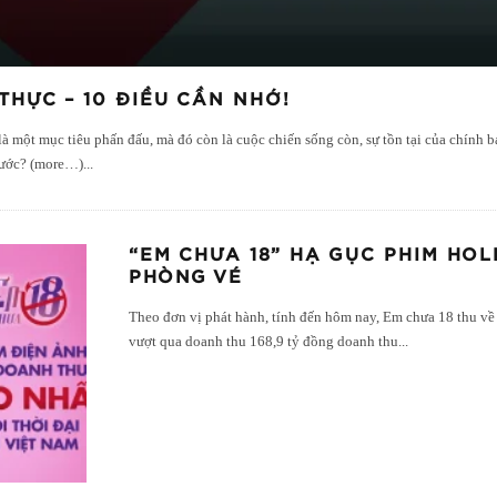
HỰC – 10 ĐIỀU CẦN NHỚ!
à một mục tiêu phấn đấu, mà đó còn là cuộc chiến sống còn, sự tồn tại của chính 
 ước? (more…)
...
“EM CHƯA 18” HẠ GỤC PHIM HO
PHÒNG VÉ
Theo đơn vị phát hành, tính đến hôm nay, Em chưa 18 thu về 
vượt qua doanh thu 168,9 tỷ đồng doanh thu
...