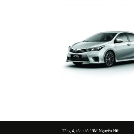
Tầng 4, tòa nhà 19M Nguyễn Hữu