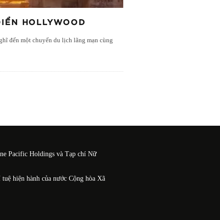
 ĐIỂN HOLLYWOOD
nghĩ đến một chuyến du lịch lãng mạn cùng
One Pacific Holdings và Tạp chí Nữ
í tuệ hiện hành của nước Cộng hòa Xã