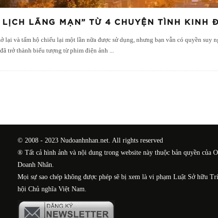
 LỊCH LÃNG MẠN” TỪ 4 CHUYỆN TÌNH KINH
mở lại và tấm hộ chiếu lại một lần nữa được sử dụng, nhưng bạn vẫn có quyền suy 
đã trở thành biểu tượng từ phim điện ảnh
...
© 2008 - 2023 Nudoanhnhan.net. All rights reserved
® Tất cả hình ảnh và nội dung trong website này thuộc bản quyền của 
Doanh Nhân.
Mọi sự sao chép không được phép sẽ bị xem là vi phạm Luật Sở hữu Tr
hội Chủ nghĩa Việt Nam.