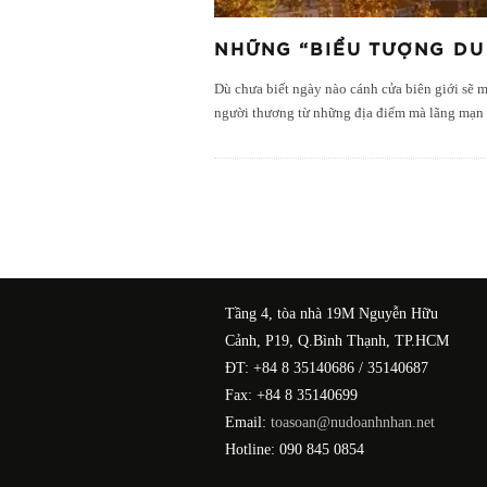
NHỮNG “BIỂU TƯỢNG DU
Dù chưa biết ngày nào cánh cửa biên giới sẽ 
người thương từ những địa điểm mà lãng mạn 
Tầng 4, tòa nhà 19M Nguyễn Hữu
Cảnh, P19, Q.Bình Thạnh, TP.HCM
ĐT: +84 8 35140686 / 35140687
Fax: +84 8 35140699
Email:
toasoan@nudoanhnhan.net
Hotline: 090 845 0854