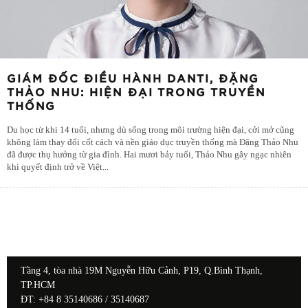
GIÁM ĐỐC ĐIỀU HÀNH DANTI, ĐẶNG
THẢO NHU: HIỆN ĐẠI TRONG TRUYỀN
THỐNG
Du học từ khi 14 tuổi, nhưng dù sống trong môi trường hiện đại, cởi mở cũng
không làm thay đổi cốt cách và nền giáo dục truyền thống mà Đặng Thảo Nhu
đã được thụ hưởng từ gia đình. Hai mươi bảy tuổi, Thảo Nhu gây ngạc nhiên
khi quyết định trở về Việt
...
Tầng 4, tòa nhà 19M Nguyễn Hữu Cảnh, P19, Q.Bình Thạnh,
TP.HCM
ĐT: +84 8 35140686 / 35140687