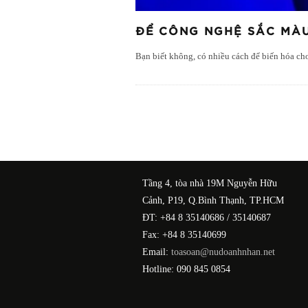
ĐỂ CÔNG NGHỆ SẮC MÀU
Bạn biết không, có nhiều cách để biến hóa c
Tầng 4, tòa nhà 19M Nguyễn Hữu
Cảnh, P19, Q.Bình Thạnh, TP.HCM
ĐT: +84 8 35140686 / 35140687
Fax: +84 8 35140699
Email:
toasoan@nudoanhnhan.net
Hotline: 090 845 0854