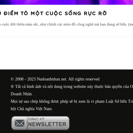
 ĐIỂM TÔ MỘT CUỘC SỐNG RỰC RỠ
ho cuộc đời thêm màu sắc, như chính các món đồ công nghệ mà bạn đang sở hữu. (
© 2008 - 2023 Nudoanhnhan.net. All rights reserved
® Tất cả hình ảnh và nội dung trong website này thuộc bản quyền của 
Doanh Nhân.
Mọi sự sao chép không được phép sẽ bị xem là vi phạm Luật Sở hữu Tr
hội Chủ nghĩa Việt Nam.