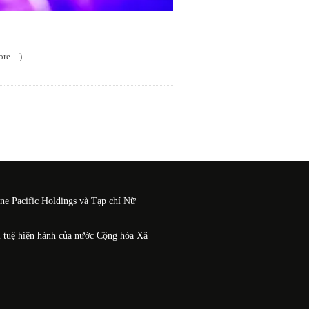
more…)
...
One Pacific Holdings và Tạp chí Nữ
í tuệ hiện hành của nước Cộng hòa Xã