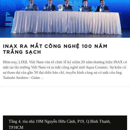
INAX RA MẮT CÔNG NGHỆ 100 NĂM
TRẮNG SẠCH
Hôm nay, LIXIL Việt Nam vừa tổ chức lễ kỷ niệm 20 năm thương hiệu INAX có
mặt tại thị trường Việt Nam và ra mắt công nghệ mới Aqua Ceramic. Sự kiện có
sự tham dự của gần 50 đại diện báo chí, truyền hình cùng sự có mặt của ông
Tadashi Arishiro - Giám
...
Tầng 4, tòa nhà 19M Nguyễn Hữu Cảnh, P19, Q.Bình Thạnh,
TP.HCM