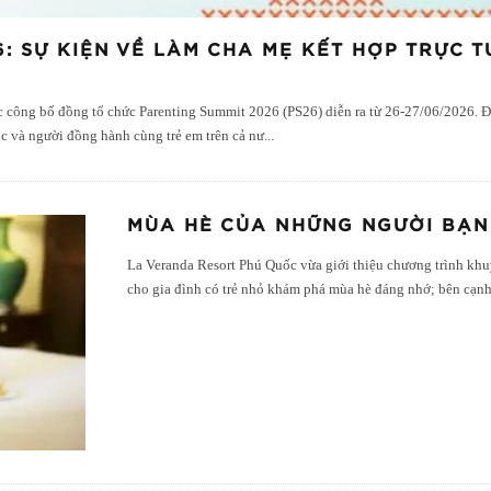
: SỰ KIỆN VỀ LÀM CHA MẸ KẾT HỢP TRỰC T
ng bố đồng tổ chức Parenting Summit 2026 (PS26) diễn ra từ 26-27/06/2026. Đây
c và người đồng hành cùng trẻ em trên cả nư
...
MÙA HÈ CỦA NHỮNG NGƯỜI BẠ
La Veranda Resort Phú Quốc vừa giới thiệu chương trình khu
cho gia đình có trẻ nhỏ khám phá mùa hè đáng nhớ; bên cạn