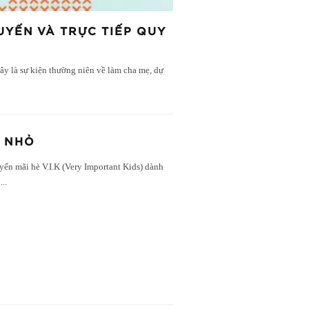
UYẾN VÀ TRỰC TIẾP QUY
 là sự kiện thường niên về làm cha mẹ, dự
N NHỎ
yến mãi hè V.I.K (Very Important Kids) dành
h
...