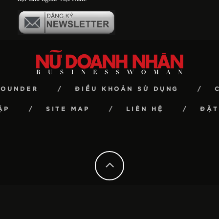
FOUNDER
ĐIỀU KHOẢN SỬ DỤNG
ẶP
SITE MAP
LIÊN HỆ
ĐẶT