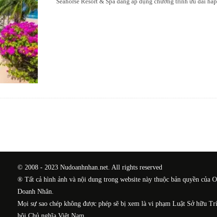
Seahorse Resort & Spa đang áp dụng chương trình ưu đãi hấp
© 2008 - 2023 Nudoanhnhan.net. All rights reserved
® Tất cả hình ảnh và nội dung trong website này thuộc bản quyền của 
Doanh Nhân.
Mọi sự sao chép không được phép sẽ bị xem là vi phạm Luật Sở hữu Tr
hội Chủ nghĩa Việt Nam.