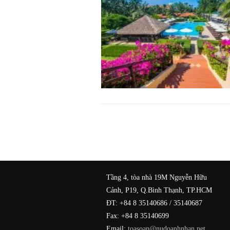
Tầng 4, tòa nhà 19M Nguyễn Hữu
Cảnh, P19, Q.Bình Thạnh, TP.HCM
ĐT: +84 8 35140686 / 35140687
Fax: +84 8 35140699
Email:
toasoan@nudoanhnhan.net