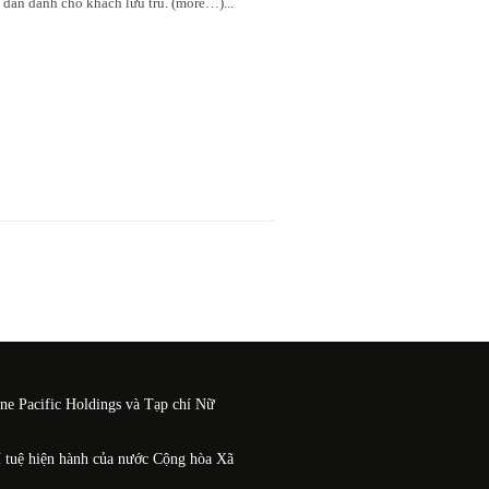
 dẫn dành cho khách lưu trú. (more…)
...
One Pacific Holdings và Tạp chí Nữ
í tuệ hiện hành của nước Cộng hòa Xã