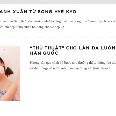
ANH XUÂN TỪ SONG HYE KYO
ện ảnh xứ Hàn, thời gian dường như đã lãng quên nàng ngọc nữ Song Hye Kyo khi 
yết làm đẹp từ mỹ nhân họ Song cho vẻ đẹp kh
...
“THỦ THUẬT” CHO LÀN DA LUÔN
HÀN QUỐC
Không cần quy trình 10 bước như thường thấy, những thủ thuậ
và được "ngậm" nước suốt mùa thu đông với thời tiết se l
...