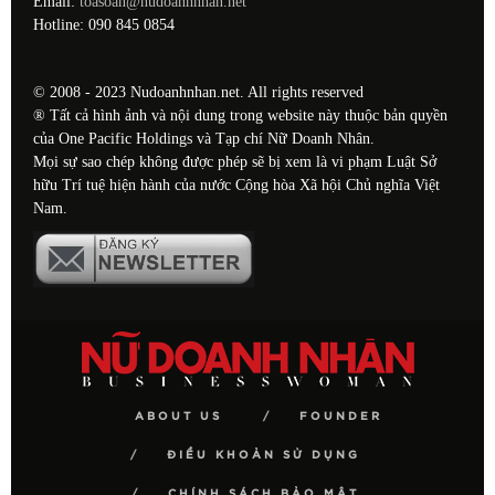
Email:
toasoan@nudoanhnhan.net
Hotline: 090 845 0854
© 2008 - 2023 Nudoanhnhan.net. All rights reserved
® Tất cả hình ảnh và nội dung trong website này thuộc bản quyền
của One Pacific Holdings và Tạp chí Nữ Doanh Nhân.
Mọi sự sao chép không được phép sẽ bị xem là vi phạm Luật Sở
hữu Trí tuệ hiện hành của nước Cộng hòa Xã hội Chủ nghĩa Việt
Nam.
ABOUT US
FOUNDER
ĐIỀU KHOẢN SỬ DỤNG
CHÍNH SÁCH BẢO MẬT