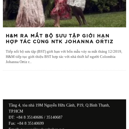
H&M RA MẮT BỘ SƯU TẬP GIỚI HẠN
HỢP TÁC CÙNG NTK JOHANNA ORTIZ
Tiếp nối bộ sưu tập (BST) giới hạn với bốn mẫu váy ra mắt tháng 12/2019,
H&M tiếp tục giới thiệu BST hợp tác với nhà thiết kế người Colombia
Johanna Ortiz r
...
Tầng 4, tòa nhà 19M Nguyễn Hữu Cảnh, P19, Q.Bình Thạnh,
TP.HCM
ĐT: +84 8 35140686 / 35140687
Fax: +84 8 35140699