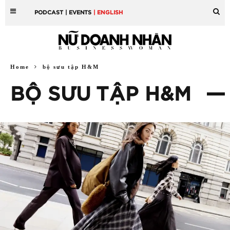
PODCAST
| EVENTS
| ENGLISH
Home
bộ sưu tập H&M
BỘ SƯU TẬP H&M