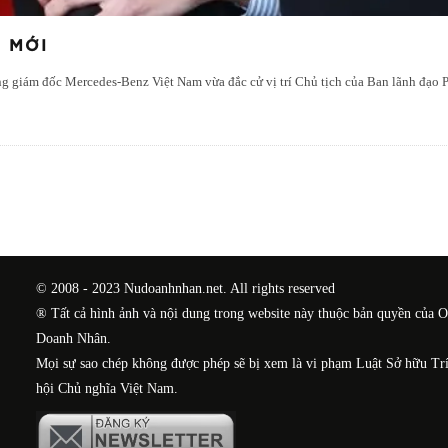
 MỚI
g giám đốc Mercedes-Benz Việt Nam vừa đắc cử vị trí Chủ tịch của Ban lãnh đạo
© 2008 - 2023 Nudoanhnhan.net. All rights reserved
® Tất cả hình ảnh và nội dung trong website này thuộc bản quyền của 
Doanh Nhân.
Mọi sự sao chép không được phép sẽ bị xem là vi phạm Luật Sở hữu Tr
hội Chủ nghĩa Việt Nam.