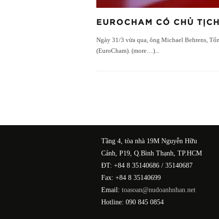
EUROCHAM CÓ CHỦ TỊCH
Ngày 31/3 vừa qua, ông Michael Behrens, Tổn
(EuroCham). (more…)
...
Tầng 4, tòa nhà 19M Nguyễn Hữu
Cảnh, P19, Q.Bình Thạnh, TP.HCM
ĐT: +84 8 35140686 / 35140687
Fax: +84 8 35140699
Email:
toasoan@nudoanhnhan.net
Hotline: 090 845 0854