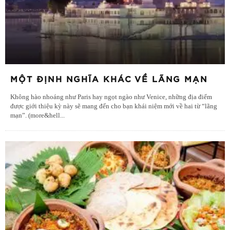
MỘT ĐỊNH NGHĨA KHÁC VỀ LÃNG MẠN
Không hào nhoáng như Paris hay ngọt ngào như Venice, những địa điểm
được giới thiệu kỳ này sẽ mang đến cho bạn khái niệm mới về hai từ “lãng
mạn”. (more&hell
...