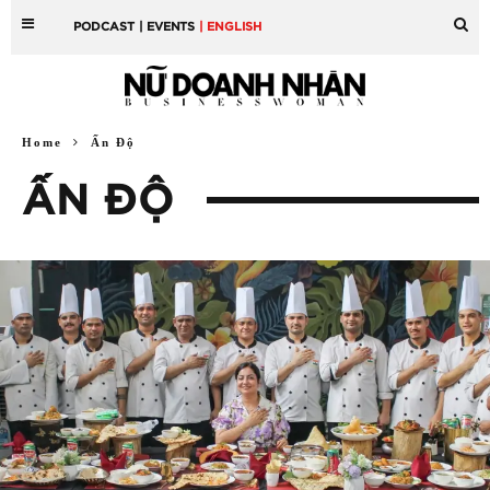
PODCAST
| EVENTS
| ENGLISH
Home
Ấn Độ
ẤN ĐỘ