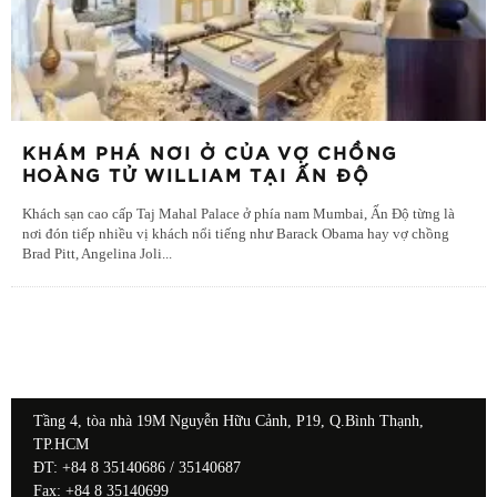
KHÁM PHÁ NƠI Ở CỦA VỢ CHỒNG
HOÀNG TỬ WILLIAM TẠI ẤN ĐỘ
Khách sạn cao cấp Taj Mahal Palace ở phía nam Mumbai, Ấn Độ từng là
nơi đón tiếp nhiều vị khách nổi tiếng như Barack Obama hay vợ chồng
Brad Pitt, Angelina Joli
...
Tầng 4, tòa nhà 19M Nguyễn Hữu Cảnh, P19, Q.Bình Thạnh,
TP.HCM
ĐT: +84 8 35140686 / 35140687
Fax: +84 8 35140699