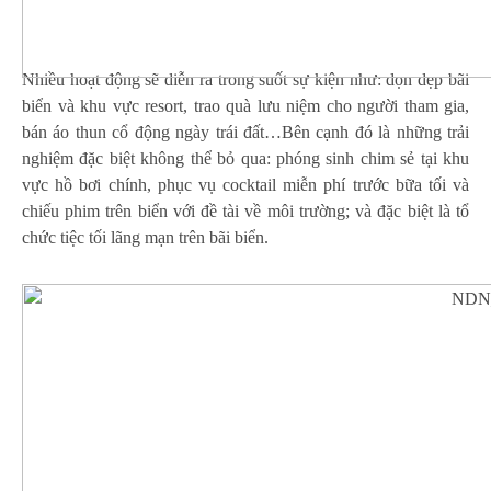
Nhiều hoạt động sẽ diễn ra trong suốt sự kiện như: dọn dẹp bãi
biển và khu vực resort, trao quà lưu niệm cho người tham gia,
bán áo thun cổ động ngày trái đất…Bên cạnh đó là những trải
nghiệm đặc biệt không thể bỏ qua: phóng sinh chim sẻ tại khu
vực hồ bơi chính, phục vụ cocktail miễn phí trước bữa tối và
chiếu phim trên biển với đề tài về môi trường; và đặc biệt là tổ
chức tiệc tối lãng mạn trên bãi biển.