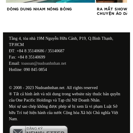
DÒNG DUNG NHAM NÓNG BỎNG
RA MẮT SHOW DI
CHUYỆN ÁO DÀI”
Tầng 4, tòa nhà 19M Nguyễn Hữu Cảnh, P19, Q.Bình Thạnh,
TP.HCM
ĐT: +84 8 35140686 / 35140687
Fax: +84 8 35140699
Email:
toasoan@nudoanhnhan.net
Hotline: 090 845 0854
© 2008 - 2023 Nudoanhnhan.net. All rights reserved
® Tất cả hình ảnh và nội dung trong website này thuộc bản quyền
của One Pacific Holdings và Tạp chí Nữ Doanh Nhân.
Mọi sự sao chép không được phép sẽ bị xem là vi phạm Luật Sở
hữu Trí tuệ hiện hành của nước Cộng hòa Xã hội Chủ nghĩa Việt
Nam.