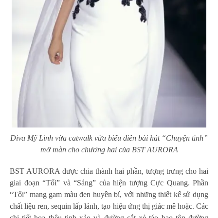
​​​​Diva Mỹ Linh vừa catwalk vừa biểu diễn bài hát “Chuyện tình”
mở màn cho chương hai của BST AURORA
BST AURORA được chia thành hai phần, tượng trưng cho hai
giai đoạn “Tối” và “Sáng” của hiện tượng Cực Quang. Phần
“Tối” mang gam màu đen huyền bí, với những thiết kế sử dụng
chất liệu ren, sequin lấp lánh, tạo hiệu ứng thị giác mê hoặc. Các
chi tiết hoa thêu tinh xảo và đường cắt xẻ táo bạo tôn đường