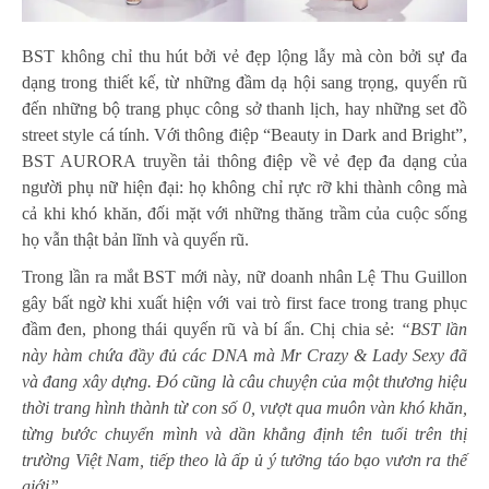
BST không chỉ thu hút bởi vẻ đẹp lộng lẫy mà còn bởi sự đa
dạng trong thiết kế, từ những đầm dạ hội sang trọng, quyến rũ
đến những bộ trang phục công sở thanh lịch, hay những set đồ
street style cá tính. Với thông điệp “Beauty in Dark and Bright”,
BST AURORA truyền tải thông điệp về vẻ đẹp đa dạng của
người phụ nữ hiện đại: họ không chỉ rực rỡ khi thành công mà
cả khi khó khăn, đối mặt với những thăng trầm của cuộc sống
họ vẫn thật bản lĩnh và quyến rũ.
Trong lần ra mắt BST mới này, nữ doanh nhân Lệ Thu Guillon
gây bất ngờ khi xuất hiện với vai trò first face trong trang phục
đầm đen, phong thái quyến rũ và bí ẩn. Chị chia sẻ:
“BST lần
này hàm chứa đầy đủ các DNA mà Mr Crazy & Lady Sexy đã
và đang xây dựng. Đó cũng là câu chuyện của một thương hiệu
thời trang hình thành từ con số 0, vượt qua muôn vàn khó khăn,
từng bước chuyển mình và dần khẳng định tên tuổi trên thị
trường Việt Nam, tiếp theo là ấp ủ ý tưởng táo bạo vươn ra thế
giới”
.