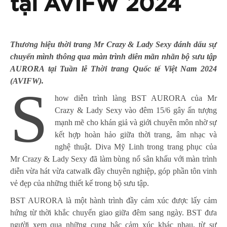
tại AVIFW 2024
Thương hiệu thời trang Mr Crazy & Lady Sexy đánh dấu sự
chuyển mình thông qua màn trình diễn mãn nhãn bộ sưu tập
AURORA tại Tuần lễ Thời trang Quốc tế Việt Nam 2024
(AVIFW).
S
how diễn trình làng BST AURORA của Mr
Crazy & Lady Sexy vào đêm 15/6 gây ấn tượng
mạnh mẽ cho khán giả và giới chuyên môn nhờ sự
kết hợp hoàn hảo giữa thời trang, âm nhạc và
nghệ thuật. Diva Mỹ Linh trong trang phục của
Mr Crazy & Lady Sexy đã làm bùng nổ sân khấu với màn trình
diễn vừa hát vừa catwalk đầy chuyên nghiệp, góp phần tôn vinh
vẻ đẹp của những thiết kế trong bộ sưu tập.
BST AURORA là một hành trình đầy cảm xúc được lấy cảm
hứng từ thời khắc chuyển giao giữa đêm sang ngày. BST đưa
người xem qua những cung bậc cảm xúc khác nhau, từ sự