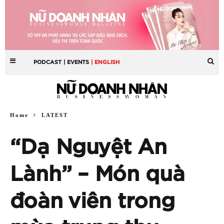
PODCAST
| EVENTS
| ENGLISH
Home
LATEST
“Dạ Nguyệt An
Lành” – Món quà
đoàn viên trong