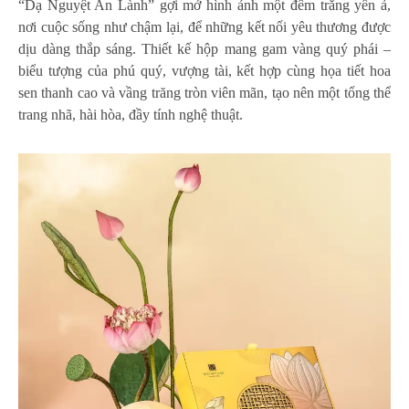
“Dạ Nguyệt An Lành” gợi mở hình ảnh một đêm trăng yên ả,
nơi cuộc sống như chậm lại, để những kết nối yêu thương được
dịu dàng thắp sáng. Thiết kế hộp mang gam vàng quý phái –
biểu tượng của phú quý, vượng tài, kết hợp cùng họa tiết hoa
sen thanh cao và vầng trăng tròn viên mãn, tạo nên một tổng thể
trang nhã, hài hòa, đầy tính nghệ thuật.