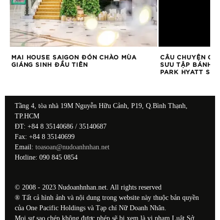
Ư
MAI HOUSE SAIGON ĐÓN CHÀO MÙA
CÂU CHUYỆN CÂY
AN
GIÁNG SINH ĐẦU TIÊN
SƯU TẬP BÁNH T
PARK HYATT SAI
Tầng 4, tòa nhà 19M Nguyễn Hữu Cảnh, P19, Q.Bình Thạnh,
TP.HCM
ĐT: +84 8 35140686 / 35140687
Fax: +84 8 35140699
Email:
toasoan@nudoanhnhan.net
Hotline: 090 845 0854
© 2008 - 2023 Nudoanhnhan.net. All rights reserved
® Tất cả hình ảnh và nội dung trong website này thuộc bản quyền
của One Pacific Holdings và Tạp chí Nữ Doanh Nhân.
Mọi sự sao chép không được phép sẽ bị xem là vi phạm Luật Sở