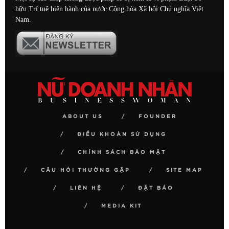
hữu Trí tuệ hiện hành của nước Cộng hòa Xã hội Chủ nghĩa Việt
Nam.
ABOUT US
FOUNDER
ĐIỀU KHOẢN SỬ DỤNG
CHÍNH SÁCH BẢO MẬT
CÂU HỎI THƯỜNG GẶP
SITE MAP
LIÊN HỆ
ĐẶT BÁO
MEDIA KIT