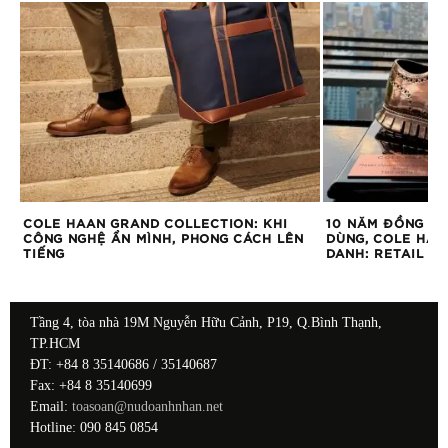
COLE HAAN GRAND COLLECTION: KHI
10 NĂM ĐỒNG HÀ
CÔNG NGHỆ ẨN MÌNH, PHONG CÁCH LÊN
DÙNG, COLE HAA
TIẾNG
DANH: RETAIL O
Tầng 4, tòa nhà 19M Nguyễn Hữu Cảnh, P19, Q.Bình Thạnh,
TP.HCM
ĐT: +84 8 35140686 / 35140687
Fax: +84 8 35140699
Email:
toasoan@nudoanhnhan.net
Hotline: 090 845 0854