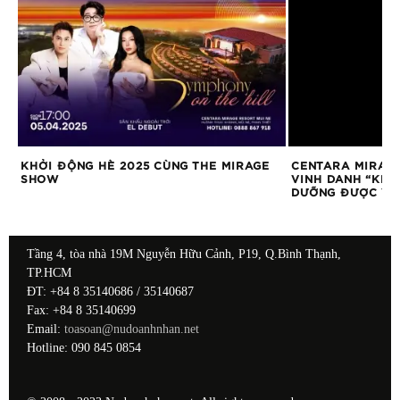
KHỞI ĐỘNG HÈ 2025 CÙNG THE MIRAGE
CENTARA MIRAG
SHOW
VINH DANH “KHÁ
DƯỠNG ĐƯỢC YÊU
Tầng 4, tòa nhà 19M Nguyễn Hữu Cảnh, P19, Q.Bình Thạnh,
TP.HCM
ĐT: +84 8 35140686 / 35140687
Fax: +84 8 35140699
Email:
toasoan@nudoanhnhan.net
Hotline: 090 845 0854