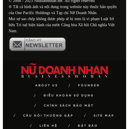
© 2008 - 2023 Nudoanhnhan.net. All rights reserved
® Tất cả hình ảnh và nội dung trong website này thuộc bản quyền
của One Pacific Holdings và Tạp chí Nữ Doanh Nhân.
Mọi sự sao chép không được phép sẽ bị xem là vi phạm Luật Sở
hữu Trí tuệ hiện hành của nước Cộng hòa Xã hội Chủ nghĩa Việt
Nam.
ABOUT US
FOUNDER
ĐIỀU KHOẢN SỬ DỤNG
CHÍNH SÁCH BẢO MẬT
CÂU HỎI THƯỜNG GẶP
SITE MAP
LIÊN HỆ
ĐẶT BÁO