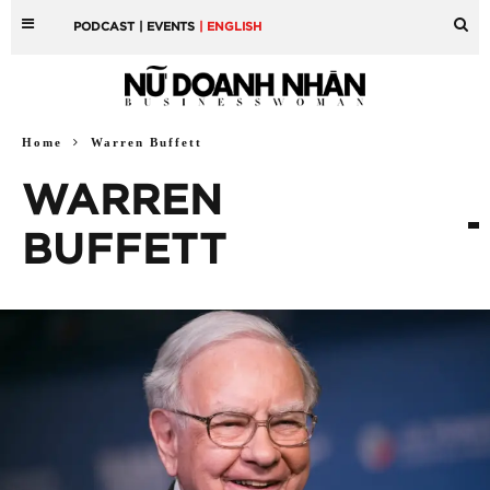
PODCAST
| EVENTS
| ENGLISH
Home
Warren Buffett
WARREN
BUFFETT