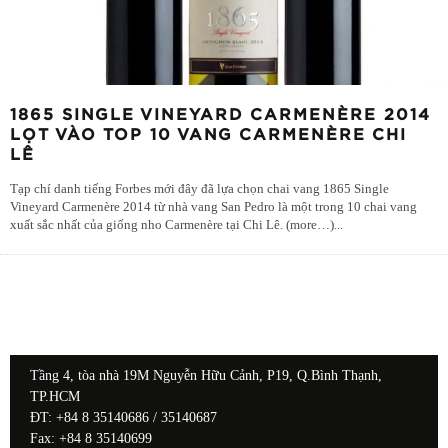
1865 SINGLE VINEYARD CARMENÈRE 2014
LỌT VÀO TOP 10 VANG CARMENÈRE CHI
LÊ
Tạp chí danh tiếng Forbes mới đây đã lựa chọn chai vang 1865 Single
Vineyard Carmenère 2014 từ nhà vang San Pedro là một trong 10 chai vang
xuất sắc nhất của giống nho Carmenère tại Chi Lê. (more…)
...
Tầng 4, tòa nhà 19M Nguyễn Hữu Cảnh, P19, Q.Bình Thạnh,
TP.HCM
ĐT: +84 8 35140686 / 35140687
Fax: +84 8 35140699