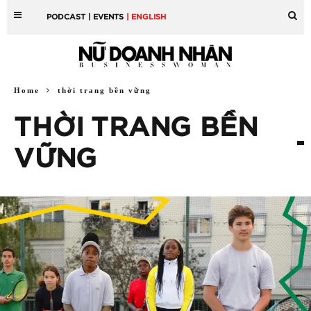
PODCAST
| EVENTS
| ENGLISH
Home
thời trang bền vững
THỜI TRANG BỀN
VỮNG