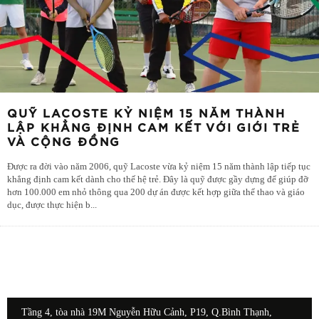
QUỸ LACOSTE KỶ NIỆM 15 NĂM THÀNH
LẬP KHẲNG ĐỊNH CAM KẾT VỚI GIỚI TRẺ
VÀ CỘNG ĐỒNG
Được ra đời vào năm 2006, quỹ Lacoste vừa kỷ niệm 15 năm thành lập tiếp tục
khẳng định cam kết dành cho thế hệ trẻ. Đây là quỹ được gầy dựng để giúp đỡ
hơn 100.000 em nhỏ thông qua 200 dự án được kết hợp giữa thể thao và giáo
dục, được thực hiện b
...
Tầng 4, tòa nhà 19M Nguyễn Hữu Cảnh, P19, Q.Bình Thạnh,