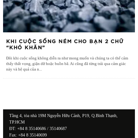
KHI CUỘC SỐNG NÉM CHO BẠN 2 CHỮ
“KHÓ KHĂN”
Đôi khi cuộc sống không diễn ra như mong muốn và chúng ta có thể cảm
thấy thất vọng, giận dữ hoặc buồn bã. Ai cũng đã từng trải qua cảm giác
này và hệ quả của n
...
Tầng 4, tòa nhà 19M Nguyễn Hữu Cảnh, P19, Q.Bình Thạnh,
TP.HCM
ĐT: +84 8 35140686 / 35140687
Fax: +84 8 35140699