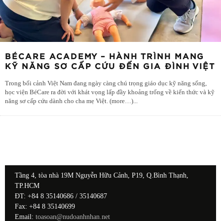
BÉCARE ACADEMY – HÀNH TRÌNH MANG
KỸ NĂNG SƠ CẤP CỨU ĐẾN GIA ĐÌNH VIỆT
Trong bối cảnh Việt Nam đang ngày càng chú trọng giáo dục kỹ năng sống,
học viện BéCare ra đời với khát vọng lấp đầy khoảng trống về kiến thức và kỹ
năng sơ cấp cứu dành cho cha mẹ Việt. (more…)
...
Tầng 4, tòa nhà 19M Nguyễn Hữu Cảnh, P19, Q.Bình Thạnh,
TP.HCM
ĐT: +84 8 35140686 / 35140687
Fax: +84 8 35140699
Email:
toasoan@nudoanhnhan.net