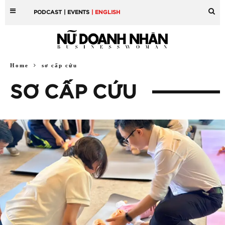
PODCAST
| EVENTS
| ENGLISH
Home
sơ cấp cứu
SƠ CẤP CỨU