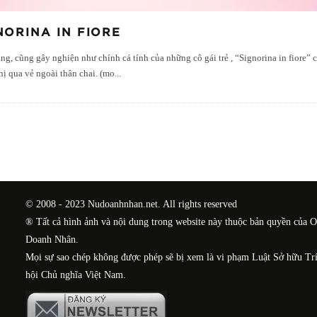
NORINA IN FIORE
g, cũng gây nghiện như chính cá tính của những cô gái trẻ , “Signorina in fiore”
hị qua vẻ ngoài thân chai. (mo
...
© 2008 - 2023 Nudoanhnhan.net. All rights reserved
® Tất cả hình ảnh và nội dung trong website này thuộc bản quyền của 
Doanh Nhân.
Mọi sự sao chép không được phép sẽ bị xem là vi phạm Luật Sở hữu Tr
hội Chủ nghĩa Việt Nam.