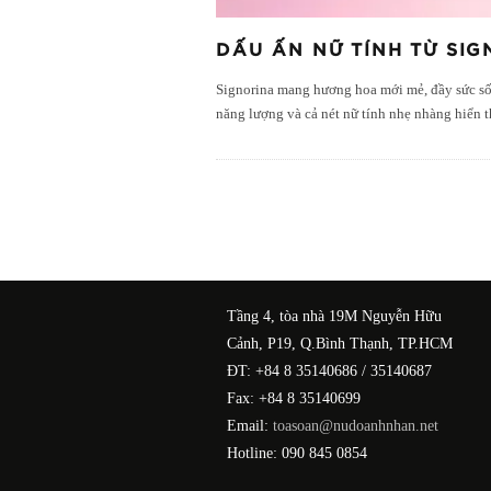
DẤU ẤN NỮ TÍNH TỪ SIG
Signorina mang hương hoa mới mẻ, đầy sức sốn
năng lượng và cả nét nữ tính nhẹ nhàng hiển t
Tầng 4, tòa nhà 19M Nguyễn Hữu
Cảnh, P19, Q.Bình Thạnh, TP.HCM
ĐT: +84 8 35140686 / 35140687
Fax: +84 8 35140699
Email:
toasoan@nudoanhnhan.net
Hotline: 090 845 0854