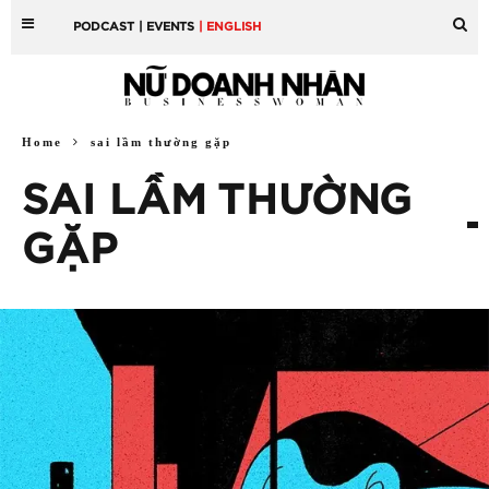
PODCAST
| EVENTS
| ENGLISH
Home
sai lầm thường gặp
SAI LẦM THƯỜNG
GẶP