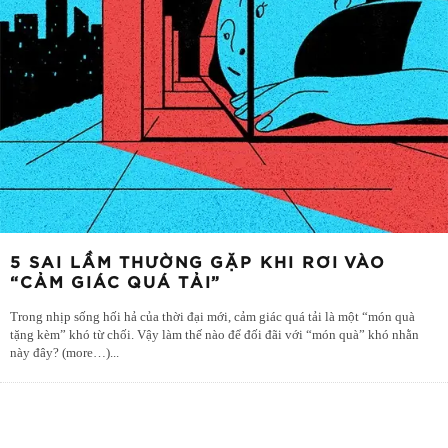
5 SAI LẦM THƯỜNG GẶP KHI RƠI VÀO
“CẢM GIÁC QUÁ TẢI”
Trong nhịp sống hối hả của thời đại mới, cảm giác quá tải là một “món quà
tặng kèm” khó từ chối. Vậy làm thế nào để đối đãi với “món quà” khó nhằn
này đây? (more…)
...