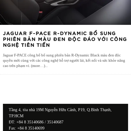
JAGUAR F-PACE R-DYNAMIC BỔ SUNG
PHIÊN BẢN MÀU ĐEN ĐỘC ĐÁO VỚI CÔNG
NGHỆ TIÊN TIẾN
Jaguar F-PACE công bố bổ sung phiên bản R-Dynamic Black màu đen độc
quyền mới cùng với các công nghệ hỗ trợ người lái, kết nối và sức khỏe nâng
cao trên phạm vi. (more…)
...
Tầng 4, tòa nhà 19M Nguyễn Hữu Cảnh, P19, Q.Bình Thạnh,
TP.HCM
ĐT: +84 8 35140686 / 35140687
Fax: +84 8 35140699