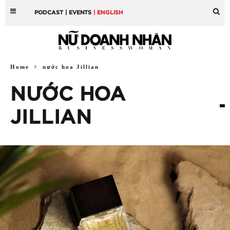
PODCAST
| EVENTS
| ENGLISH
Home
nước hoa Jillian
NƯỚC HOA
JILLIAN