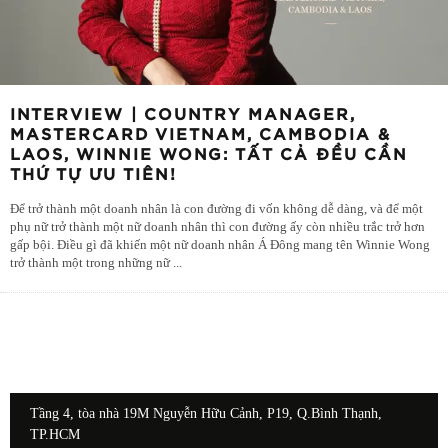
INTERVIEW | COUNTRY MANAGER,
MASTERCARD VIETNAM, CAMBODIA &
LAOS, WINNIE WONG: TẤT CẢ ĐỀU CẦN
THỨ TỰ ƯU TIÊN!
Để trở thành một doanh nhân là con đường đi vốn không dễ dàng, và để một
phụ nữ trở thành một nữ doanh nhân thì con đường ấy còn nhiều trắc trở hơn
gấp bội. Điều gì đã khiến một nữ doanh nhân Á Đông mang tên Winnie Wong
trở thành một trong những nữ
...
Tầng 4, tòa nhà 19M Nguyễn Hữu Cảnh, P19, Q.Bình Thạnh,
TP.HCM