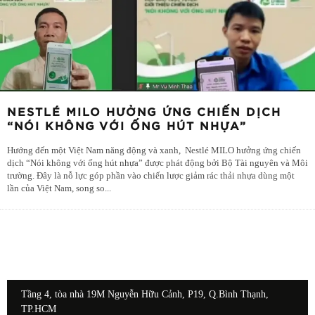
NESTLÉ MILO HƯỞNG ỨNG CHIẾN DỊCH
“NÓI KHÔNG VỚI ỐNG HÚT NHỰA”
Hướng đến một Việt Nam năng động và xanh, Nestlé MILO hưởng ứng chiến
dịch “Nói không với ống hút nhựa” được phát động bởi Bộ Tài nguyên và Môi
trường. Đây là nỗ lực góp phần vào chiến lược giảm rác thải nhựa dùng một
lần của Việt Nam, song so
...
Tầng 4, tòa nhà 19M Nguyễn Hữu Cảnh, P19, Q.Bình Thạnh,
TP.HCM