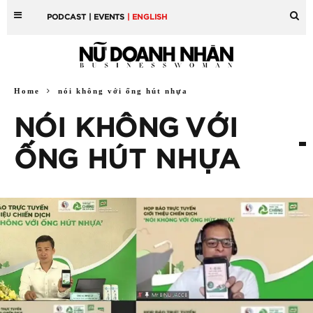
PODCAST
| EVENTS
| ENGLISH
Home
nói không với ống hút nhựa
NÓI KHÔNG VỚI
ỐNG HÚT NHỰA