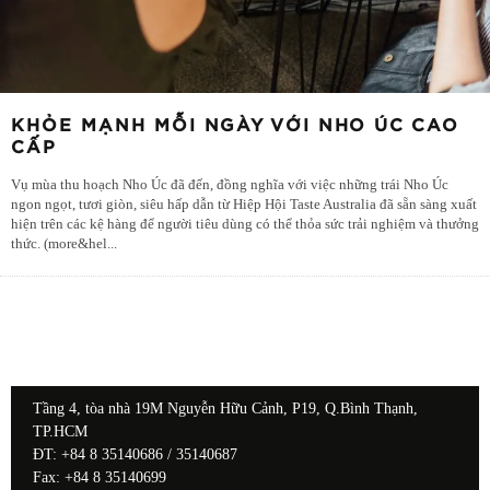
KHỎE MẠNH MỖI NGÀY VỚI NHO ÚC CAO
CẤP
Vụ mùa thu hoạch Nho Úc đã đến, đồng nghĩa với việc những trái Nho Úc
ngon ngọt, tươi giòn, siêu hấp dẫn từ Hiệp Hội Taste Australia đã sẵn sàng xuất
hiện trên các kệ hàng để người tiêu dùng có thể thỏa sức trải nghiệm và thưởng
thức. (more&hel
...
Tầng 4, tòa nhà 19M Nguyễn Hữu Cảnh, P19, Q.Bình Thạnh,
TP.HCM
ĐT: +84 8 35140686 / 35140687
Fax: +84 8 35140699