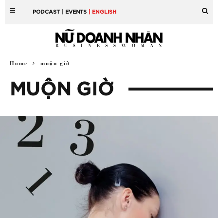
PODCAST
| EVENTS
| ENGLISH
Home
muộn giờ
MUỘN GIỜ