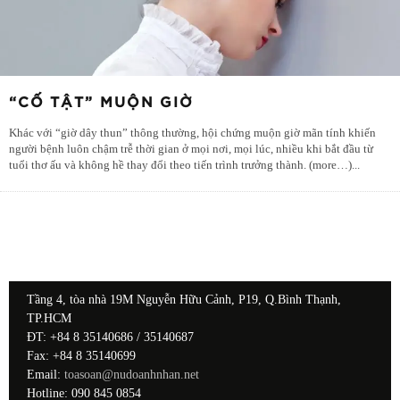
“CỐ TẬT” MUỘN GIỜ
Khác với “giờ dây thun” thông thường, hội chứng muộn giờ mãn tính khiến
người bệnh luôn chậm trễ thời gian ở mọi nơi, mọi lúc, nhiều khi bắt đầu từ
tuổi thơ ấu và không hề thay đổi theo tiến trình trưởng thành. (more…)
...
Tầng 4, tòa nhà 19M Nguyễn Hữu Cảnh, P19, Q.Bình Thạnh,
TP.HCM
ĐT: +84 8 35140686 / 35140687
Fax: +84 8 35140699
Email:
toasoan@nudoanhnhan.net
Hotline: 090 845 0854