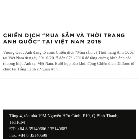
CHIẾN DỊCH “MUA SẮM VÀ THỜI TRANG
ANH QUỐC” TẠI VIỆT NAM 2015
Vương Quốc Anh đang tổ chức Chiến dịch “Mua sắm và Thời trang Anh Quốc”
tại Việt Nam từ ngày 30/10/2015 đến 07/1/2016 để tăng cường hình ảnh các
thương hiệu Anh tại Việt Nam. Buổi họp báo khởi động Chiến dịch đã được tổ
chức tại Tổng Lãnh sự quán Anh
...
Tầng 4, tòa nhà 19M Nguyễn Hữu Cảnh, P19, Q.Bình Thạnh,
TP.HCM
ĐT: +84 8 35140686 / 35140687
Fax: +84 8 35140699