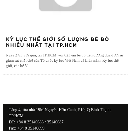
KỶ LỤC THẾ GIỚI SỐ LƯỢNG BÉ BÒ
NHIỀU NHẤT TẠI TP.HCM
Ngày 27/3 vừa qua, tại TP.HCM, với 623 em bé bò trên đường đua dưới sự
giám sát chặt chẽ của Tổ chức kỷ lục Việt Nam và Liên minh Kỷ lục thế
giới, các bé V
...
Tầng 4, tòa nhà 19M Nguyễn Hữu Cảnh, P19, Q.Bình Thạnh,
TP.HCM
ĐT: +84 8 35140686 / 35140687
Fax: +84 8 35140699