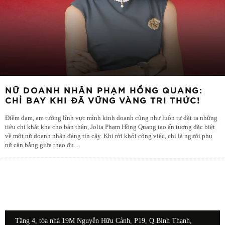
NỮ DOANH NHÂN PHẠM HỒNG QUANG:
CHỈ BAY KHI ĐÃ VỮNG VÀNG TRI THỨC!
Điềm đạm, am tường lĩnh vực mình kinh doanh cũng như luôn tự đặt ra những
tiêu chí khắt khe cho bản thân, Jolia Phạm Hồng Quang tạo ấn tượng đặc biệt
về một nữ doanh nhân đáng tin cậy. Khi rời khỏi công việc, chị là người phụ
nữ cân bằng giữa theo đu
...
Tầng 4, tòa nhà 19M Nguyễn Hữu Cảnh, P19, Q.Bình Thạnh,