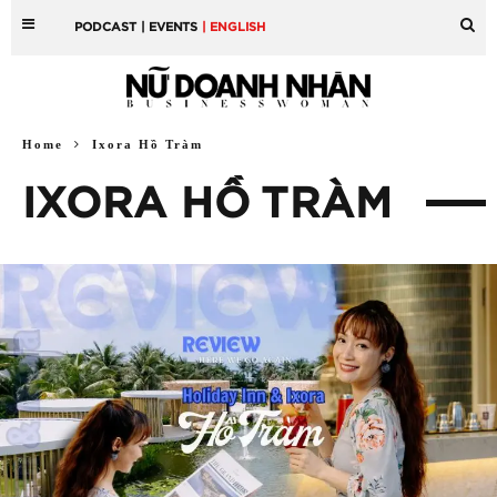
PODCAST
| EVENTS
| ENGLISH
Home
Ixora Hồ Tràm
IXORA HỒ TRÀM