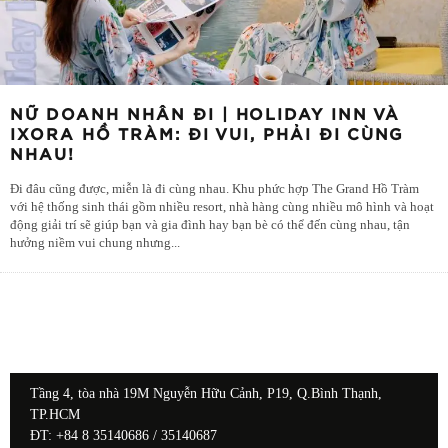
NỮ DOANH NHÂN ĐI | HOLIDAY INN VÀ
IXORA HỒ TRÀM: ĐI VUI, PHẢI ĐI CÙNG
NHAU!
Đi đâu cũng được, miễn là đi cùng nhau. Khu phức hợp The Grand Hồ Tràm
với hệ thống sinh thái gồm nhiều resort, nhà hàng cùng nhiều mô hình và hoạt
động giải trí sẽ giúp bạn và gia đình hay bạn bè có thể đến cùng nhau, tận
hưởng niềm vui chung nhưng
...
Tầng 4, tòa nhà 19M Nguyễn Hữu Cảnh, P19, Q.Bình Thạnh,
TP.HCM
ĐT: +84 8 35140686 / 35140687