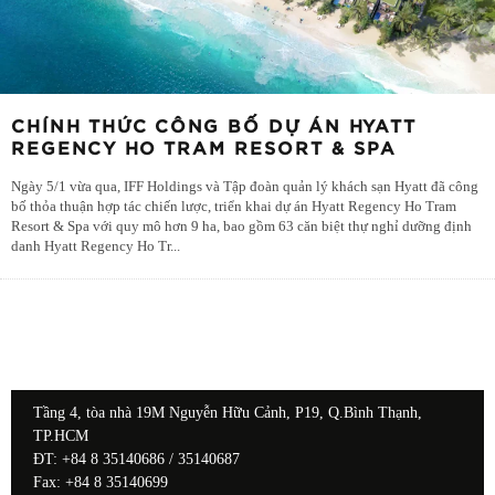
CHÍNH THỨC CÔNG BỐ DỰ ÁN HYATT
REGENCY HO TRAM RESORT & SPA
Ngày 5/1 vừa qua, IFF Holdings và Tập đoàn quản lý khách sạn Hyatt đã công
bố thỏa thuận hợp tác chiến lược, triển khai dự án Hyatt Regency Ho Tram
Resort & Spa với quy mô hơn 9 ha, bao gồm 63 căn biệt thự nghỉ dưỡng định
danh Hyatt Regency Ho Tr
...
Tầng 4, tòa nhà 19M Nguyễn Hữu Cảnh, P19, Q.Bình Thạnh,
TP.HCM
ĐT: +84 8 35140686 / 35140687
Fax: +84 8 35140699