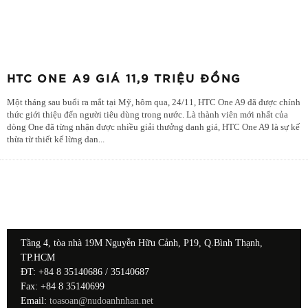
HTC ONE A9 GIÁ 11,9 TRIỆU ĐỒNG
Một tháng sau buổi ra mắt tại Mỹ, hôm qua, 24/11, HTC One A9 đã được chính
thức giới thiệu đến người tiêu dùng trong nước. Là thành viên mới nhất của
dòng One đã từng nhận được nhiều giải thưởng danh giá, HTC One A9 là sự kế
thừa từ thiết kế lừng dan
...
Tầng 4, tòa nhà 19M Nguyễn Hữu Cảnh, P19, Q.Bình Thạnh,
TP.HCM
ĐT: +84 8 35140686 / 35140687
Fax: +84 8 35140699
Email:
toasoan@nudoanhnhan.net