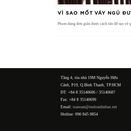
VÌ SAO MỐT VÁY NGỦ Đ
Phom dáng đơn giản được cách tân để tạo vẻ q
Tầng 4, tòa nhà 19M Nguyễn Hữu
Cảnh, P19, Q.Bình Thạnh, TP.HCM
ĐT: +84 8 35140686 / 35140687
Fax: +84 8 35140699
Email:
toasoan@nudoanhnhan.net
Hotline: 090 845 0854