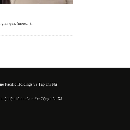
i gian qua. (more…)
...
One Pacific Holdings và Tạp chí Nữ
í tuệ hiện hành của nước Cộng hòa Xã