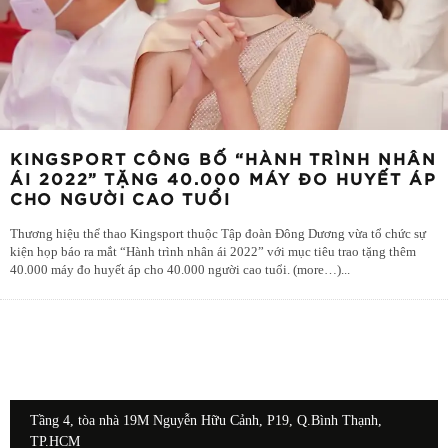
KINGSPORT CÔNG BỐ “HÀNH TRÌNH NHÂN
ÁI 2022” TẶNG 40.000 MÁY ĐO HUYẾT ÁP
CHO NGƯỜI CAO TUỔI
Thương hiệu thể thao Kingsport thuộc Tập đoàn Đông Dương vừa tổ chức sự
kiện họp báo ra mắt “Hành trình nhân ái 2022” với mục tiêu trao tặng thêm
40.000 máy đo huyết áp cho 40.000 người cao tuổi. (more…)
...
Tầng 4, tòa nhà 19M Nguyễn Hữu Cảnh, P19, Q.Bình Thạnh,
TP.HCM