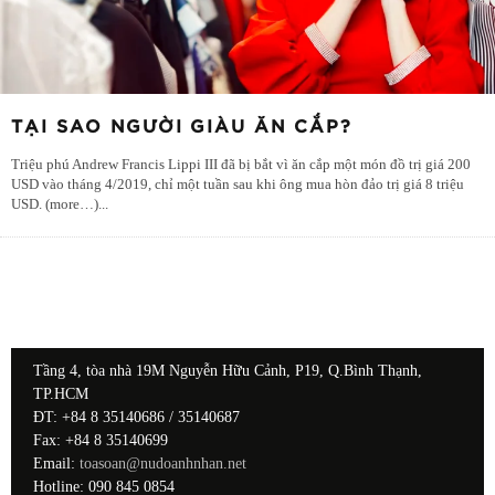
TẠI SAO NGƯỜI GIÀU ĂN CẮP?
Triệu phú Andrew Francis Lippi III đã bị bắt vì ăn cắp một món đồ trị giá 200
USD vào tháng 4/2019, chỉ một tuần sau khi ông mua hòn đảo trị giá 8 triệu
USD. (more…)
...
Tầng 4, tòa nhà 19M Nguyễn Hữu Cảnh, P19, Q.Bình Thạnh,
TP.HCM
ĐT: +84 8 35140686 / 35140687
Fax: +84 8 35140699
Email:
toasoan@nudoanhnhan.net
Hotline: 090 845 0854