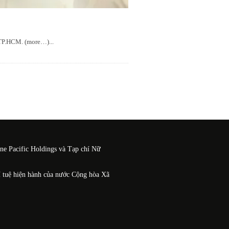
, TP.HCM. (more…)
...
One Pacific Holdings và Tạp chí Nữ
í tuệ hiện hành của nước Cộng hòa Xã