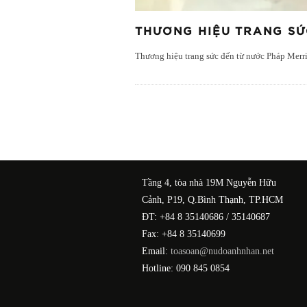
THƯƠNG HIỆU TRANG SỨC
Thương hiệu trang sức đến từ nước Pháp Merr
Tầng 4, tòa nhà 19M Nguyễn Hữu
Cảnh, P19, Q.Bình Thạnh, TP.HCM
ĐT: +84 8 35140686 / 35140687
Fax: +84 8 35140699
Email:
toasoan@nudoanhnhan.net
Hotline: 090 845 0854