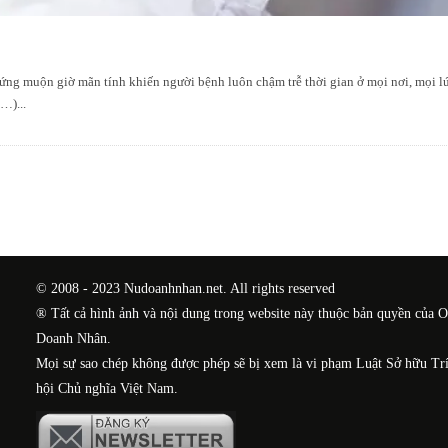
ứng muộn giờ mãn tính khiến người bệnh luôn chậm trễ thời gian ở mọi nơi, mọi lúc
re…)
...
© 2008 - 2023 Nudoanhnhan.net. All rights reserved
® Tất cả hình ảnh và nội dung trong website này thuộc bản quyền của 
Doanh Nhân.
Mọi sự sao chép không được phép sẽ bị xem là vi phạm Luật Sở hữu Tr
hội Chủ nghĩa Việt Nam.