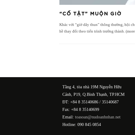
“CỐ TẬT” MUỘN GIỜ
Khác với “giờ dây thun” thông thường, hội ch
hề thay đổi theo tiến trình trưởng thành. (mo
Tầng 4, tòa nhà 19M Nguyễn Hữu
Cảnh, P19, Q.Bình Thạnh, TP.HCM
ĐT: +84 8 35140686 / 35140687
Fax: +84 8 35140699
Email:
toasoan@nudoanhnhan.net
Hotline: 090 845 0854