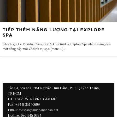
TIẾP THÊM NĂNG LƯỢNG TẠI EXPLORE
SPA
Khách sạn Le Méridien Saigon vừa khai trương Explore Spa nhằm mang đến
một đẳng cấp mới về dịch vụ spa. (more…)
...
Tầng 4, tòa nhà 19M Nguyễn Hữu Cảnh, P19, Q.Bình Thạnh,
TP.HCM
ĐT: +84 8 35140686 / 35140687
Fax: +84 8 35140699
Email:
toasoan@nudoanhnhan.net
Hotline: 090 845 0854