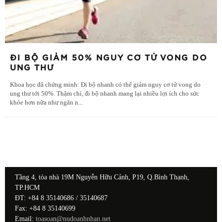
ĐI BỘ GIẢM 50% NGUY CƠ TỬ VONG DO
UNG THƯ
Khoa học đã chứng minh: Đi bộ nhanh có thể giảm nguy cơ tử vong do
ung thư tới 50%. Thậm chí, đi bộ nhanh mang lại nhiều lợi ích cho sức
khỏe hơn nữa như ngăn n
...
Tầng 4, tòa nhà 19M Nguyễn Hữu Cảnh, P19, Q.Bình Thạnh,
TP.HCM
ĐT: +84 8 35140686 / 35140687
Fax: +84 8 35140699
Email:
toasoan@nudoanhnhan.net